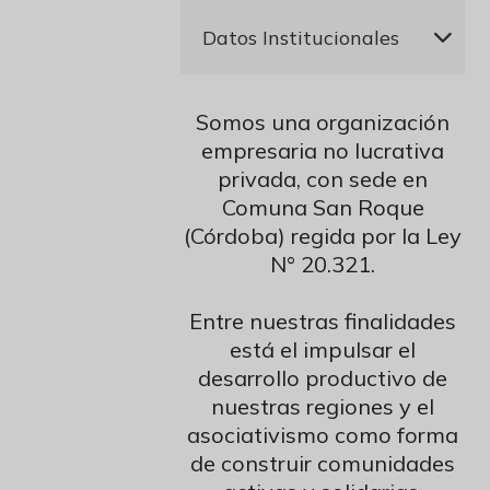
Presidente
Datos Institucionales
Ricardo José Moriena
Secretaria
Razón Social:
Asociación
Elina Beatriz Mayer
Somos una organización
Mutual de Integrantes de
Tesorera
empresaria no lucrativa
Argentina Comunidad
Carolina Elizabeth López
privada, con sede en
Matrícula INAES: CBA1121
Vocal Titular 1º
Comuna San Roque
CUIT: 30-71839064-4
Eduardo Rubén Santellan
(Córdoba) regida por la Ley
IVA: Sujeto Exento
Vocal Titular 2º
N° 20.321.
Constancia
Ernesto Armando
Dirección: Juan B. Bustos S/N
Mandaradoni
Entre nuestras finalidades
Localidad: Comuna San
Fiscalizador Titular 1º
está el impulsar el
Roque, Córdoba, Argentina
Amalia Inés Haefeli
desarrollo productivo de
Cel: +549 351-6774160
Fiscalizador Titular 2º
Banco Credicoop: Cuenta
nuestras regiones y el
Gustavo Alberto Vozzi Carrau
Corriente N° 191-232-
asociativismo como forma
Fiscalizador Suplente 1º
028330/1
Karina Pérez
de construir comunidades
CBU