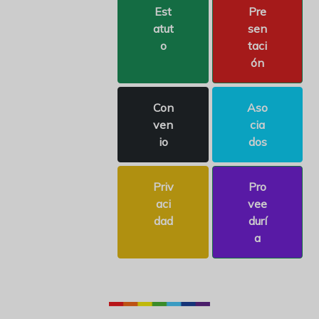
Est
Pre
atut
sen
o
taci
ón
Con
Aso
ven
cia
io
dos
Priv
Pro
aci
vee
dad
durí
a