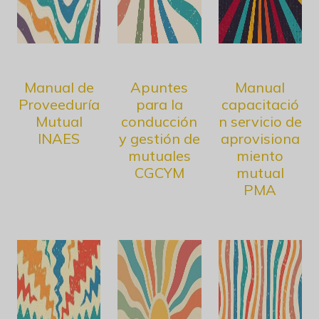
Manual de
Apuntes
Manual
Proveeduría
para la
capacitació
Mutual
conducción
n servicio de
INAES
y gestión de
aprovisiona
mutuales
miento
CGCYM
mutual
PMA