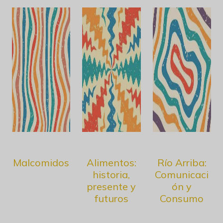
Malcomidos
Alimentos:
Río Arriba:
historia,
Comunicaci
presente y
ón y
futuros
Consumo