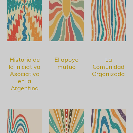
Historia de
El apoyo
La
la Iniciativa
mutuo
Comunidad
Asociativa
Organizada
en la
Argentina