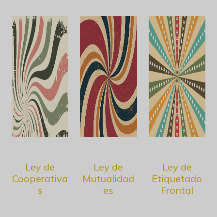
Ley de
Ley de
Ley de
Cooperativa
Mutualidad
Etiquetado
s
es
Frontal