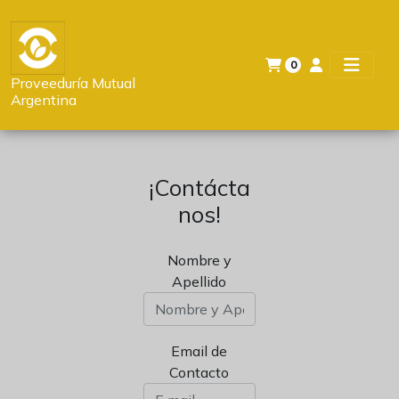
0
Proveeduría Mutual
Argentina
¡Contácta
nos!
Nombre y
Apellido
Email de
Contacto