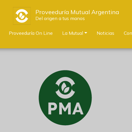
Proveeduría Mutual Argentina
Del origen a tus manos
Proveeduría On Line
La Mutual
Noticias
Con