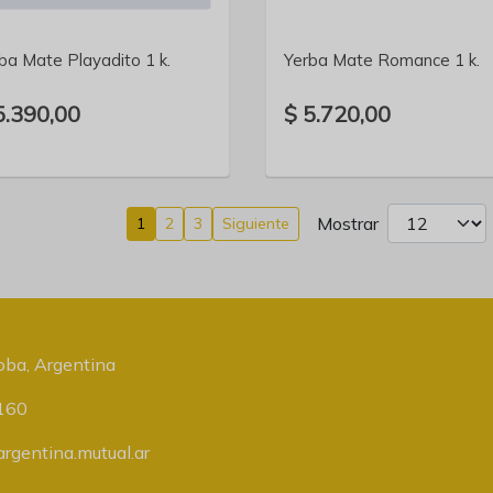
ba Mate Playadito 1 k.
Yerba Mate Romance 1 k.
5.390,00
$ 5.720,00
Mostrar
1
2
3
Siguiente
ba, Argentina
160
rgentina.mutual.ar