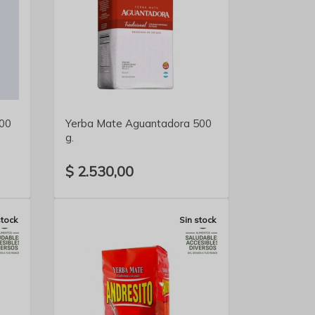
VER DETALLE
500
Yerba Mate Aguantadora 500
g.
$ 2.530,00
stock
Sin stock