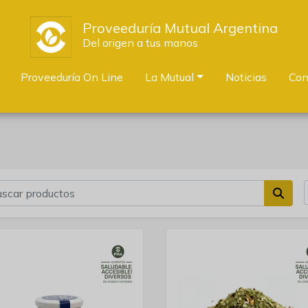
Proveeduría Mutual Argentina
Del origen a tus manos
Proveeduría On Line
La Mutual
Noticias
Con