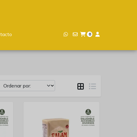
tacto
0