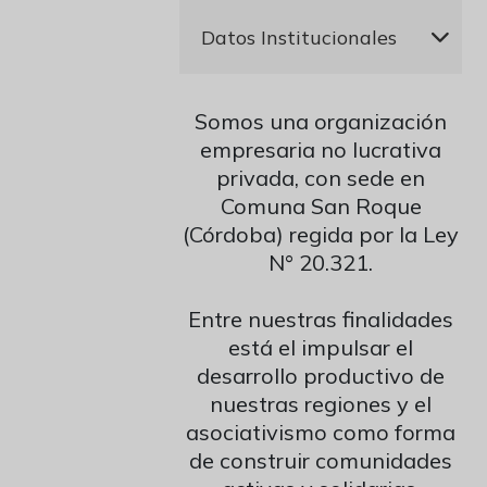
Presidente
Datos Institucionales
Ricardo José Moriena
Secretaria
Razón Social:
Asociación
Elina Beatriz Mayer
Somos una organización
Mutual de Integrantes de
Tesorera
empresaria no lucrativa
Argentina Comunidad
Carolina Elizabeth López
privada, con sede en
Matrícula INAES: CBA1121
Vocal Titular 1º
Comuna San Roque
CUIT: 30-71839064-4
Eduardo Rubén Santellan
(Córdoba) regida por la Ley
IVA: Sujeto Exento
Vocal Titular 2º
N° 20.321.
Constancia
Ernesto Armando
Dirección: Juan B. Bustos S/N
Mandaradoni
Entre nuestras finalidades
Localidad: Comuna San
Fiscalizador Titular 1º
está el impulsar el
Roque, Córdoba, Argentina
Amalia Inés Haefeli
desarrollo productivo de
Cel: +549 351-6774160
Fiscalizador Titular 2º
Banco Credicoop: Cuenta
nuestras regiones y el
Gustavo Alberto Vozzi Carrau
Corriente N° 191-232-
asociativismo como forma
Fiscalizador Suplente 1º
028330/1
Karina Pérez
de construir comunidades
CBU