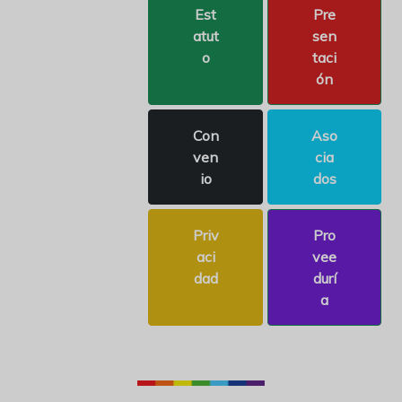
Est
Pre
atut
sen
o
taci
ón
Con
Aso
ven
cia
io
dos
Priv
Pro
aci
vee
dad
durí
a