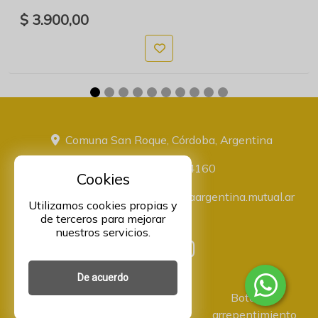
$ 3.900,00
Comuna San Roque, Córdoba, Argentina
+543516774160
Cookies
administracion@proveeduriaargentina.mutual.ar
Utilizamos cookies propias y
de terceros para mejorar
nuestros servicios.
De acuerdo
Asociación Mutual Integrantes
Botón de
Argentina Comunidad -
arrepentimiento