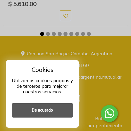
$ 5.610,00
Comuna San Roque, Córdoba, Argentina
+543516774160
Cookies
administracion@proveeduriaargentina.mutual.ar
Utilizamos cookies propias y
de terceros para mejorar
nuestros servicios.
De acuerdo
Asociación Mutual Integrantes
Botón de
Argentina Comunidad -
arrepentimiento