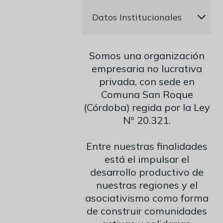
Presidente
Datos Institucionales
Ricardo José Moriena
Secretaria
Razón Social:
Asociación
Elina Beatriz Mayer
Somos una organización
Mutual de Integrantes de
Tesorera
empresaria no lucrativa
Argentina Comunidad
Carolina Elizabeth López
privada, con sede en
Matrícula INAES: CBA1121
Vocal Titular 1º
Comuna San Roque
CUIT: 30-71839064-4
Eduardo Rubén Santellan
(Córdoba) regida por la Ley
IVA: Sujeto Exento
Vocal Titular 2º
N° 20.321.
Constancia
Ernesto Armando
Dirección: Juan B. Bustos S/N
Mandaradoni
Entre nuestras finalidades
Localidad: Comuna San
Fiscalizador Titular 1º
está el impulsar el
Roque, Córdoba, Argentina
Amalia Inés Haefeli
desarrollo productivo de
Cel: +549 351-6774160
Fiscalizador Titular 2º
Banco Credicoop: Cuenta
nuestras regiones y el
Gustavo Alberto Vozzi Carrau
Corriente N° 191-232-
asociativismo como forma
Fiscalizador Suplente 1º
028330/1
Karina Pérez
de construir comunidades
CBU