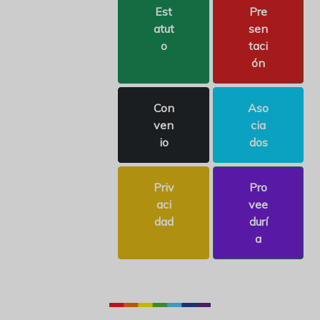
Est
Pre
atut
sen
o
taci
ón
Con
Aso
ven
cia
io
dos
Priv
Pro
aci
vee
dad
durí
a