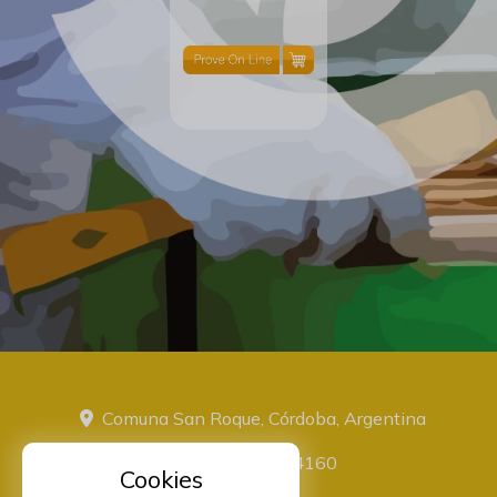
Comuna San Roque, Córdoba, Argentina
+543516774160
Cookies