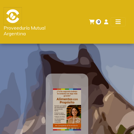
0
Proveeduría Mutual
Argentina