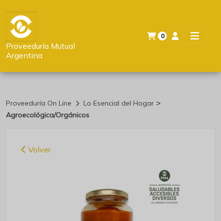
0
Proveeduría Mutual
Argentina
>
Proveeduría On Line
Lo Esencial del Hogar
Agroecológica/Orgánicos
Volver