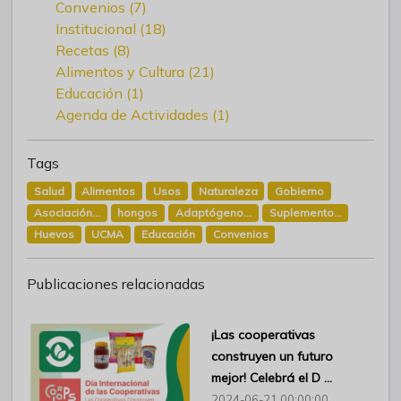
Convenios (7)
Institucional (18)
Recetas (8)
Alimentos y Cultura (21)
Educación (1)
Agenda de Actividades (1)
Tags
Salud
Alimentos
Usos
Naturaleza
Gobierno
Asociación...
hongos
Adaptógeno...
Suplemento...
Huevos
UCMA
Educación
Convenios
Publicaciones relacionadas
¡Las cooperativas
construyen un futuro
mejor! Celebrá el D ...
2024-06-21 00:00:00