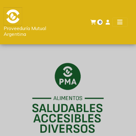
0
Proveeduría Mutual
Argentina